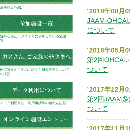
成果報告を紹介
2018年08月
JAAM-OH
について
院外心停止レジストリに参加している施設一
覧
2018年05月
第2回OHC
ついて
研究背景と目的のご説明と研究内容について
の概要
2017年12月
第2回JAA
データ利用目的・利用申請等の情報を記載
ついて
2017年11月