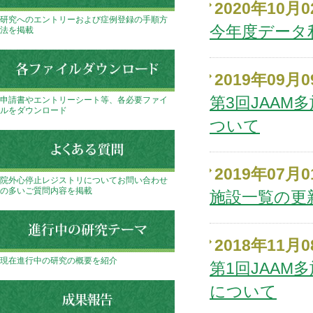
2020年10月
研究へのエントリーおよび症例登録の手順方
今年度データ
法を掲載
2019年09月
第3回JAA
申請書やエントリーシート等、各必要ファイ
ルをダウンロード
ついて
2019年07月
院外心停止レジストリについてお問い合わせ
の多いご質問内容を掲載
施設一覧の更新
2018年11月
現在進行中の研究の概要を紹介
第1回JAA
について