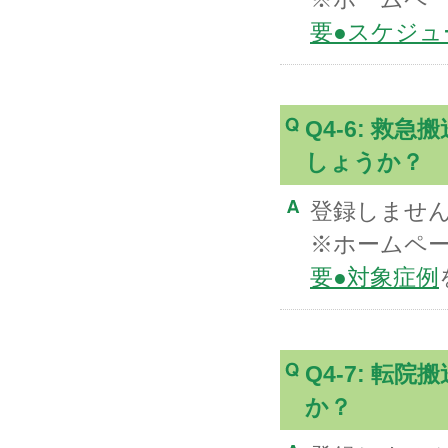
要●スケジュ
Q4-6: 
しょうか？
登録しませ
※ホームペ
要●対象症例
Q4-7: 
か？