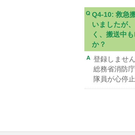
Q4-10: 
いましたが、
く、搬送中も
か？
登録しませ
総務省消防庁のAl
隊員が心停