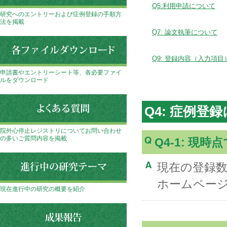
Q5:利用申請について
研究へのエントリーおよび症例登録の手順方
法を掲載
Q7: 論文執筆について
Q9: 登録内容（入力項
申請書やエントリーシート等、各必要ファイ
ルをダウンロード
Q4: 症例登
院外心停止レジストリについてお問い合わせ
の多いご質問内容を掲載
Q4-1: 
現在の登録
ホームペー
現在進行中の研究の概要を紹介