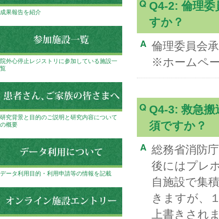
Q4-2: 
成果報告を紹介
すか？
倫理委員会
※ホームペ
院外心停止レジストリに参加している施設一
覧
Q4-3: 
研究背景と目的のご説明と研究内容について
須ですか？
の概要
総務省消防庁のAl
後にはプレ
データ利用目的・利用申請等の情報を記載
自施設で集
きますが、１年後に
上書きされ