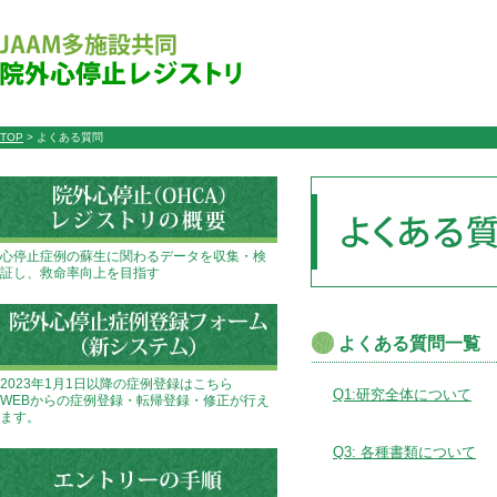
TOP
> よくある質問
心停止症例の蘇生に関わるデータを収集・検
証し、救命率向上を目指す
よくある質問一覧
2023年1月1日以降の症例登録はこちら
Q1:研究全体について
WEBからの症例登録・転帰登録・修正が行え
ます。
Q3: 各種書類について